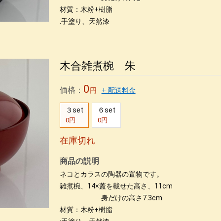
年の付き合い
カタログ
銀座の飲み屋
木合 応量器
木合、応量器、朱
木合、
材質：木粉+樹脂
:手塗り、天然漆
木合雑煮椀 朱
0
価格：
円
+ 配送料金
３set
６set
0円
0円
在庫切れ
商品の説明
ネコとカラスの陶器の置物です。
雑煮椀、14×蓋を載せた高さ、11cm
身だけの高さ7.3cm
材質：木粉+樹脂