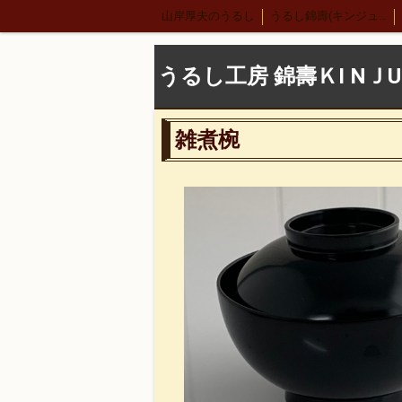
山岸厚夫のうるし
うるし錦壽(キンジュ)越前店
サーバースプーン
細口カレースプーン
レ
うるし工房 錦壽ＫI NＪU
合鹿椀
木製 荒挽合鹿椀
古代根来 合鹿椀
木合 丸盆 古代根来
雑煮椀
漆ペンダント
後藤靖子さん
無印良品カレ
緒形拳さん
荒井修さん
朱 合鹿椀
パ
荒挽根来銘々皿
荒彫根来 吸物椀
根来塗
うるし絵 多用椀
うるし絵 4.2椀.ぐい呑み
荒挽曙 尺2盛皿
荒挽根来尺1八卦盆
尺
地球上に生きる私達
ぐい呑み
4.2盛椀 
雑煮椀
特定商取引法表記
5寸丼
うるし
荒挽取り箸
荒挽椀
朱ビイーナス椀
木