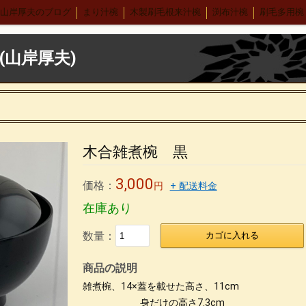
山岸厚夫のブログ
まり汁椀
木製刷毛根来汁椀
渕布汁椀
刷毛多用椀
ンゲ
布張りデザートスプーン 刷毛根来
木合 羽反汁椀 刷毛根来
錦寿汁椀
４.５丼
(山岸厚夫)
ヴィーナス椀 刷毛根来
荒挽 煮物椀
7寸盛り皿
刷毛 6寸鉢
8寸丸渕盛鉢
木製仙
木合 5.5丼 古代根来
木合 尺１会席膳
中野武さんとの出会い
ンダー
箱根やまぼうし
特定商取引法表記
無印良品青山店へ
森先生
ネル
パネル2
パネル＊5
パネル＊7
パネル＊9
パネル＊11
パネル
木合雑煮椀 黒
り
抹茶椀
タメ合鹿椀 金刷毛
刷毛目 金とサビ
カップ椀 金刷毛
3,000
ケヤキ仙才汁椀 金刷毛目
価格：
刷毛根来 丸渕盛鉢
荒挽タメ8寸盛鉢
古根来8
円
+ 配送料金
在庫あり
０刷毛根来丸渕盛鉢
片口
刷毛根来尺1盛鉢
刷毛曙 8寸深鉢
古代根来
色漆
仙才汁椀 色漆
大椀色々
荒挽坪型椀
荒彫6寸鉢
木製マグカッ
数量：
カゴに入れる
の臭いの取り方
うるし工房錦壽のテーマ
) 仙台、資福寺さんの会報に「私の漆器人生」が掲載された
錦壽塗(K
商品の説明
合応量器
マグカップうるし絵
荒挽4段重 素黒目塗
尺0丸渕盛鉢藍色
雑煮椀、14×蓋を載せた高さ、11cm
身だけの高さ7.3cm