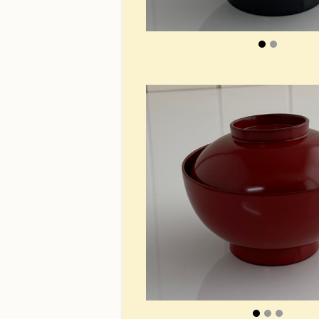
8寸盛鉢
荒挽煮物椀
無印良品40