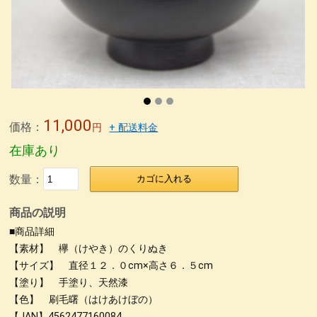
11,000
価格：
円
+ 配送料金
在庫あり
数量：
カゴに入れる
商品の説明
■商品詳細
【素材】 欅（けやき）のくりぬき
【サイズ】 直径１２．０cm×高さ６．５cm
【塗り】 手塗り、天然漆
【色】 刷毛曙（はけあけぼの）
【JAN】4562477160084