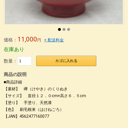
無印良品青山店へ
森先生
冨田勲さん
東京画廊の山本孝さん
緒形拳さん
荒井修さん
朱 合鹿椀
パネル
パネル2
パネル＊5
パネル＊7
パネル＊9
パネル＊11
パネル＊15
パネル＊13
荒彫根来 小鉢
荒挽根来銘々皿
荒彫根来 吸物椀
11,000
価格：
円
+ 配送料金
根来塗り
抹茶椀
タメ合鹿椀 金刷毛
刷毛目 金とサビ
在庫あり
カップ椀 金刷毛
ビーナス椀 朱金刷毛
うるし絵 多用椀
数量：
カゴに入れる
うるし絵 4.2椀.ぐい呑み
ケヤキ仙才汁椀 金刷毛目
刷毛根来 丸渕盛鉢
荒挽タメ8寸盛鉢
古根来8寸深鉢
商品の説明
■商品詳細
古代根来尺1八卦盆
荒挽曙 尺2盛皿
荒挽根来尺1八卦盆
【素材】 欅（けやき）のくりぬき
尺０刷毛根来丸渕盛鉢
片口
刷毛根来尺1盛鉢
刷毛曙 8寸深鉢
【サイズ】 直径１２．０cm×高さ６．５cm
【塗り】 手塗り、天然漆
古代根来尺2盛鉢
古代根来尺2角切折敷
地球上に生きる私達
【色】 刷毛根来（はけねごろ）
ぐい呑み
4.2盛椀 色漆
仙才汁椀 色漆
大椀色々
【JAN】4562477160077
荒挽坪型椀
荒彫6寸鉢
木製マグカップ
ホテイ汁椀