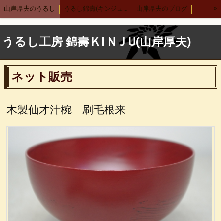
»
山岸厚夫のうるし
うるし錦壽(キンジュ)越前店
山岸厚夫のブログ
まり汁椀
木製刷毛根来汁椀
渕布汁椀
刷毛多用椀
うるし工房 錦壽ＫI NＪU(山岸厚夫)
渕布多用椀
箸
舟形鉢
サーバースプーン
細口カレースプーン
レンゲ
布張りデザートスプーン 刷毛根来
ネット販売
木合 羽反汁椀 刷毛根来
錦寿汁椀
４.５丼
５.５丼
布汁椀 大
布汁椀 中
合鹿椀
木製 荒挽合鹿椀
ヴィーナス椀 刷毛根来
木製仙才汁椀 刷毛根来
荒挽 煮物椀
7寸盛り皿
刷毛 6寸鉢
8寸丸渕盛鉢
木製仙才汁椀
応量器
木合 応量器
丸盆
古代根来 合鹿椀
木合 丸盆 古代根来
木合 5.5丼 古代根来
木合 尺１会席膳
中野武さんとの出会い
小泉武夫先生との出会い
中田英寿さんとの出会い
漆ペンダント
後藤靖子さん
無印良品カレンダー
箱根やまぼうし
特定商取引法表記