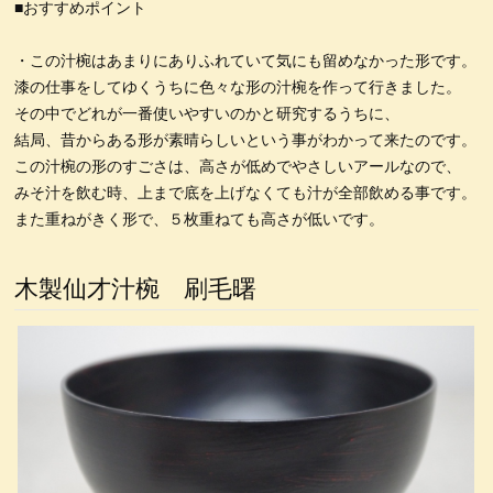
■おすすめポイント
4.5塗り丼
6寸鉢
雑煮椀
特定商取引法表記
5寸丼
・この汁椀はあまりにありふれていて気にも留めなかった形です。
うるしの臭いの取り方
うるし工房錦壽のテーマ
漆の仕事をしてゆくうちに色々な形の汁椀を作って行きました。
) 仙台、資福寺さんの会報に「私の漆器人生」が掲載された
錦壽塗(KINJU)とは
箸置き
箸
取り箸
その中でどれが一番使いやすいのかと研究するうちに、
結局、昔からある形が素晴らしいという事がわかって来たのです。
荒挽取り箸
荒挽椀
朱ビイーナス椀
木合応量器
この汁椀の形のすごさは、高さが低めでやさしいアールなので、
マグカップうるし絵
荒挽4段重 素黒目塗
尺0丸渕盛鉢藍色
みそ汁を飲む時、上まで底を上げなくても汁が全部飲める事です。
また重ねがきく形で、５枚重ねても高さが低いです。
荒挽8寸盛鉢朱
荒挽合鹿椀藍
8寸盛鉢
荒挽煮物椀
無印良品40年の付き合い
カタログ
銀座の飲み屋
木合 応量器
木製仙才汁椀 刷毛曙
木合、応量器、朱
木合、粥スプーン
箸