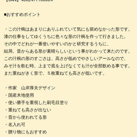
■おすすめポイント
・この汁椀はあまりにありふれていて気にも留めなかった形です。
漆の仕事をしてゆくうちに色々な形の汁椀を作って行きました。
その中でどれが一番使いやすいのかと研究するうちに、
結局、昔からある形が素晴らしいという事がわかって来たのです。
この汁椀の形のすごさは、高さが低めでやさしいアールなので、
みそ汁を飲む時、上まで底を上げなくても汁が全部飲める事です。
また重ねがきく形で、５枚重ねても高さが低いです。
・作家 山岸厚夫デザイン
・国産木地使用
・使い勝手を重視した刷毛目塗り
・重ねても高さが出ない
・昔から使われてる形
・名入れ可
・贈り物にもおすすめ