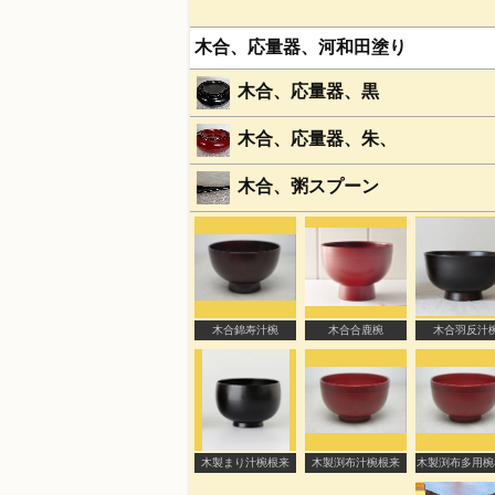
木合、応量器、河和田塗り
木合、応量器、黒
木合、応量器、朱、
木合、粥スプーン
木合錦寿汁椀
木合合鹿椀
木合羽反汁
木製まり汁椀根来
木製渕布汁椀根来
木製渕布多用椀