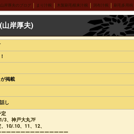
山岸厚夫のブログ
まり汁椀
木製刷毛根来汁椀
渕布汁椀
刷毛多用椀
ンゲ
布張りデザートスプーン 刷毛根来
木合 羽反汁椀 刷毛根来
錦寿汁椀
４.５丼
(山岸厚夫)
ヴィーナス椀 刷毛根来
荒挽 煮物椀
7寸盛り皿
刷毛 6寸鉢
8寸丸渕盛鉢
木製仙
木合 5.5丼 古代根来
木合 尺１会席膳
中野武さんとの出会い
方
ンダー
箱根やまぼうし
特定商取引法表記
無印良品青山店へ
森先生
る！
ネル
パネル2
パネル＊5
パネル＊7
パネル＊9
パネル＊11
パネル
り
抹茶椀
タメ合鹿椀 金刷毛
刷毛目 金とサビ
カップ椀 金刷毛
」が掲載
ケヤキ仙才汁椀 金刷毛目
刷毛根来 丸渕盛鉢
荒挽タメ8寸盛鉢
古根来8
０刷毛根来丸渕盛鉢
片口
刷毛根来尺1盛鉢
刷毛曙 8寸深鉢
古代根来
の話し
色漆
仙才汁椀 色漆
大椀色々
荒挽坪型椀
荒彫6寸鉢
木製マグカッ
予定
の臭いの取り方
うるし工房錦壽のテーマ
) 仙台、資福寺さんの会報に「私の漆器人生」が掲載された
錦壽塗(K
11/3、神戸大丸7F
合応量器
マグカップうるし絵
荒挽4段重 素黒目塗
尺0丸渕盛鉢藍色
10/.10、11、12、
ーーーーーーーーーーーーーーー