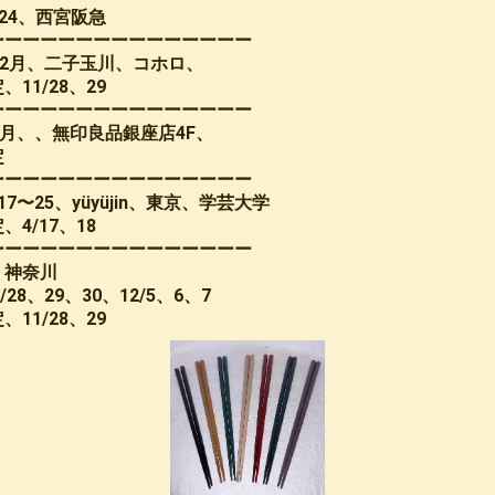
年の付き合い
カタログ
銀座の飲み屋
木合 応量器
木合、応量器、朱
木合、
〜24、西宮阪急
ーーーーーーーーーーーーーーー
12月、二子玉川、コホロ、
11/28、29
ーーーーーーーーーーーーーーー
1月、、無印良品銀座店4F、
定
ーーーーーーーーーーーーーーー
4/17〜25、yüyüjin、東京、学芸大学
、4/17、18
ーーーーーーーーーーーーーーー
、神奈川
11/28、29、30、12/5、6、7
11/28、29