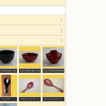
合河和田塗4.5丼
木合河和田塗6寸鉢
木合河和田塗雑煮椀
レンゲ
デザートスプーン
サーバースプーン