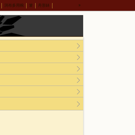
»
渕布多用椀
箸
舟形鉢
５.５丼
布汁椀 大
布汁椀 中
才汁椀
応量器
木合 応量器
丸盆
小泉武夫先生との出会い
中田英寿さんとの出会い
冨田勲さん
東京画廊の山本孝さん
＊15
パネル＊13
荒彫根来 小鉢
ビーナス椀 朱金刷毛
寸深鉢
古代根来尺1八卦盆
尺2盛鉢
古代根来尺2角切折敷
プ
ホテイ汁椀
4.5塗り丼
6寸鉢
INJU)とは
箸置き
箸
取り箸
荒挽8寸盛鉢朱
荒挽合鹿椀藍