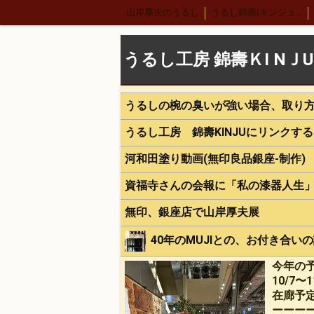
山岸厚夫のうるし
うるし錦壽(キンジュ)越前店
サーバースプーン
細口カレースプーン
レ
うるし工房 錦壽ＫI NＪU
合鹿椀
木製 荒挽合鹿椀
古代根来 合鹿椀
木合 丸盆 古代根来
うるしの椀の臭いが強い場合、取り
漆ペンダント
後藤靖子さん
無印良品カレ
うるし工房 錦壽KINJUにリンクす
緒形拳さん
荒井修さん
朱 合鹿椀
パ
河和田塗り動画(無印良品銀座-制作)
荒挽根来銘々皿
荒彫根来 吸物椀
根来塗
資福寺さんの会報に「私の漆器人生
うるし絵 多用椀
うるし絵 4.2椀.ぐい呑み
無印、銀座店で山岸厚夫展
荒挽曙 尺2盛皿
荒挽根来尺1八卦盆
尺
40年のMUJIとの、お付き合い
地球上に生きる私達
ぐい呑み
4.2盛椀 
雑煮椀
特定商取引法表記
5寸丼
今年の
うるし
10/7〜
荒挽取り箸
荒挽椀
朱ビイーナス椀
木
在廊予定、
ーーー