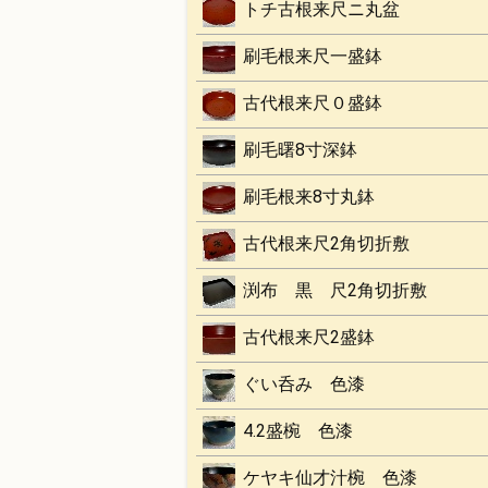
トチ古根来尺ニ丸盆
刷毛根来尺一盛鉢
古代根来尺０盛鉢
刷毛曙8寸深鉢
刷毛根来8寸丸鉢
古代根来尺2角切折敷
渕布 黒 尺2角切折敷
古代根来尺2盛鉢
ぐい呑み 色漆
4.2盛椀 色漆
ケヤキ仙才汁椀 色漆