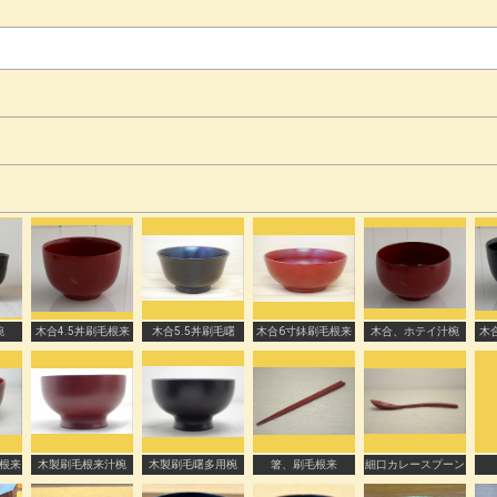
椀
木合4.5丼刷毛根来
木合5.5丼刷毛曙
木合6寸鉢刷毛根来
木合、ホテイ汁椀
木
根来
木製刷毛根来汁椀
木製刷毛曙多用椀
箸、刷毛根来
細口カレースプーン