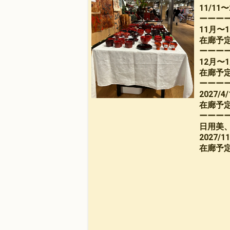
8寸盛鉢
荒挽煮物椀
無印良品40
11/11
ーーー
11月〜
在廊予定、
ーーー
12月〜
在廊予
ーーー
2027/
在廊予定
ーーー
日用美
2027/
在廊予定、