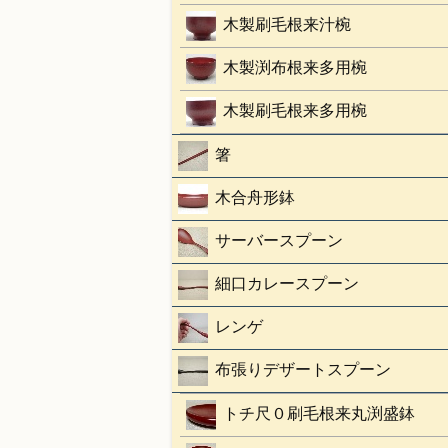
木製刷毛根来汁椀
木製渕布根来多用椀
木製刷毛根来多用椀
箸
木合舟形鉢
サーバースプーン
細口カレースプーン
レンゲ
布張りデザートスプーン
トチ尺０刷毛根来丸渕盛鉢