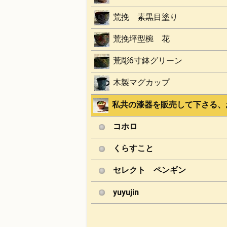
荒挽 素黒目塗り
荒挽坪型椀 花
荒彫6寸鉢グリーン
木製マグカップ
私共の漆器を販売して下さる、お
コホロ
くらすこと
セレクト ペンギン
yuyujin