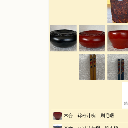
木合 錦寿汁椀 刷毛曙
木合 ハソリ汁椀 刷毛曙