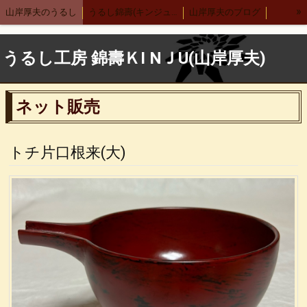
»
山岸厚夫のうるし
うるし錦壽(キンジュ)越前店
山岸厚夫のブログ
まり汁椀
木製刷毛根来汁椀
渕布汁椀
刷毛多用椀
うるし工房 錦壽ＫI NＪU(山岸厚夫)
渕布多用椀
箸
舟形鉢
サーバースプーン
細口カレースプーン
レンゲ
布張りデザートスプーン 刷毛根来
ネット販売
木合 羽反汁椀 刷毛根来
錦寿汁椀
４.５丼
５.５丼
布汁椀 大
布汁椀 中
合鹿椀
木製 荒挽合鹿椀
ヴィーナス椀 刷毛根来
トチ片口根来(大)
荒挽 煮物椀
7寸盛り皿
刷毛 6寸鉢
8寸丸渕盛鉢
木製仙才汁椀
応量器
木合 応量器
丸盆
古代根来 合鹿椀
木合 丸盆 古代根来
木合 5.5丼 古代根来
木合 尺１会席膳
中野武さんとの出会い
小泉武夫先生との出会い
中田英寿さんとの出会い
漆ペンダント
後藤靖子さん
無印良品カレンダー
箱根やまぼうし
特定商取引法表記