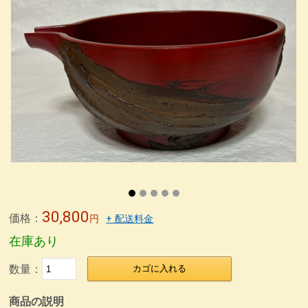
4.5塗り丼
6寸鉢
雑煮椀
特定商取引法表記
5寸丼
うるしの臭いの取り方
うるし工房錦壽のテーマ
) 仙台、資福寺さんの会報に「私の漆器人生」が掲載された
錦壽塗(KINJU)とは
箸置き
箸
取り箸
荒挽取り箸
荒挽椀
朱ビイーナス椀
木合応量器
マグカップうるし絵
荒挽4段重 素黒目塗
尺0丸渕盛鉢藍色
荒挽8寸盛鉢朱
荒挽合鹿椀藍
8寸盛鉢
荒挽煮物椀
無印良品40年の付き合い
カタログ
銀座の飲み屋
木合 応量器
木合、応量器、朱
木合、粥スプーン
箸
30,800
価格：
円
+ 配送料金
在庫あり
数量：
カゴに入れる
商品の説明