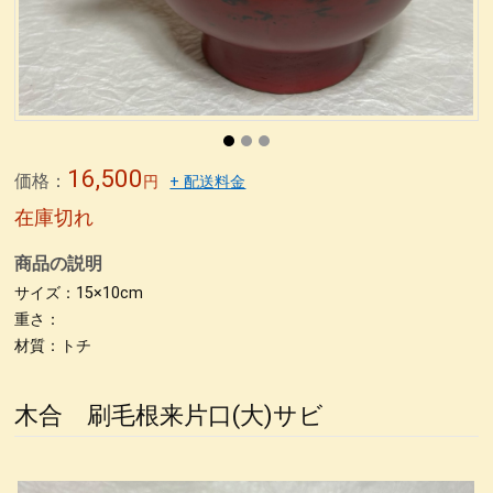
無印良品青山店へ
森先生
冨田勲さん
東京画廊の山本孝さん
緒形拳さん
荒井修さん
朱 合鹿椀
パネル
パネル2
パネル＊5
パネル＊7
パネル＊9
パネル＊11
パネル＊15
パネル＊13
荒彫根来 小鉢
荒挽根来銘々皿
荒彫根来 吸物椀
根来塗り
抹茶椀
タメ合鹿椀 金刷毛
刷毛目 金とサビ
16,500
価格：
円
+ 配送料金
カップ椀 金刷毛
ビーナス椀 朱金刷毛
うるし絵 多用椀
在庫切れ
うるし絵 4.2椀.ぐい呑み
ケヤキ仙才汁椀 金刷毛目
商品の説明
刷毛根来 丸渕盛鉢
荒挽タメ8寸盛鉢
古根来8寸深鉢
サイズ：15×10cm
古代根来尺1八卦盆
重さ：
荒挽曙 尺2盛皿
荒挽根来尺1八卦盆
材質：トチ
尺０刷毛根来丸渕盛鉢
片口
刷毛根来尺1盛鉢
刷毛曙 8寸深鉢
古代根来尺2盛鉢
古代根来尺2角切折敷
地球上に生きる私達
木合 刷毛根来片口(大)サビ
ぐい呑み
4.2盛椀 色漆
仙才汁椀 色漆
大椀色々
荒挽坪型椀
荒彫6寸鉢
木製マグカップ
ホテイ汁椀